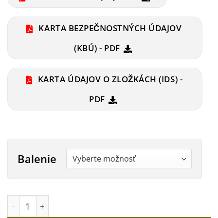
KARTA BEZPEČNOSTNÝCH ÚDAJOV
(KBÚ) - PDF
KARTA ÚDAJOV O ZLOŽKÁCH (IDS) -
PDF
Balenie
množstvo BPS 7410 Čistič fasád a betónovej dlažby