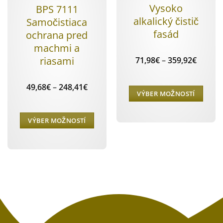
Vysoko
BPS 7111
alkalický čistič
Samočistiaca
fasád
ochrana pred
machmi a
riasami
Price
71,98
€
–
359,92
€
range:
71,98€
throug
Price
49,68
€
–
248,41
€
359,92
VÝBER MOŽNOSTÍ
range:
49,68€
Tento
through
248,41€
produkt
VÝBER MOŽNOSTÍ
má
Tento
viacero
produkt
variantov.
má
Možnosti
viacero
si
variantov.
môžete
Možnosti
vybrať
si
na
môžete