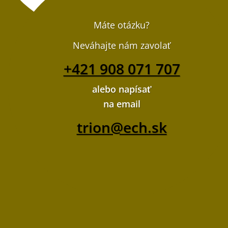
stránke
vybrať
produktu.
na
Máte otázku?
stránke
Neváhajte nám zavolať
produktu.
+421 908 071 707
alebo napísať
na email
trion@ech.sk