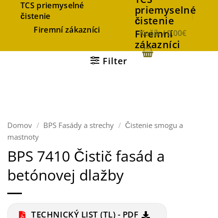
TCS priemyselné
priemyselné
čistenie
čistenie
Firemní zákazníci
Firemní
Košík /
0,00
€
zákazníci
Filter
Domov
/
BPS Fasády a strechy
/
Čistenie smogu a
mastnoty
BPS 7410 Čistič fasád a
betónovej dlažby
TECHNICKÝ LIST (TL) - PDF