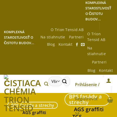
Preskočiť
KOMPLEXNÁ
STAROSTLIVOSŤ
na
O ČISTOTU
obsah
BUDOV...
O Trion Tensid AB
KOMPLEXNÁ
O Trion
Na stiahnutie
Partneri
STAROSTLIVOSŤ O
Tensid AB
ČISTOTU BUDOV...
Blog
Kontakt
Na
stiahnutie
Partneri
Blog
Kontakt
Hľadať:
Prihlásenie /
BPS fasády a
Registrovať
strechy
BPS fasády a strechy
AGS graffiti
AGS graffiti
sa
TCS