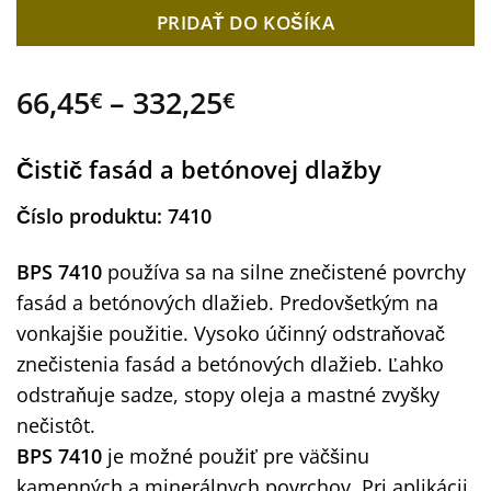
PRIDAŤ DO KOŠÍKA
Price
66,45
–
332,25
€
€
range:
66,45€
Čistič fasád a betónovej dlažby
through
332,25€
Číslo produktu: 7410
BPS 7410
používa sa na silne znečistené povrchy
fasád a betónových dlažieb. Predovšetkým na
vonkajšie použitie. Vysoko účinný odstraňovač
znečistenia fasád a betónových dlažieb. Ľahko
odstraňuje sadze, stopy oleja a mastné zvyšky
nečistôt.
BPS 7410
je možné použiť pre väčšinu
kamenných a minerálnych povrchov. Pri aplikácii