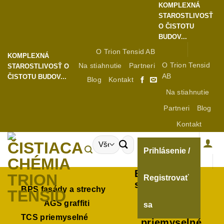
KOMPLEXNÁ
STAROSTLIVOSŤ
O ČISTOTU
BUDOV...
O Trion Tensid AB
KOMPLEXNÁ
O Trion Tensid
Na stiahnutie
Partneri
STAROSTLIVOSŤ O
AB
ČISTOTU BUDOV...
Blog
Kontakt
Na stiahnutie
Partneri
Blog
Kontakt
Prihlásenie /
BPS fasády a
Registrovať
strechy
BPS fasády a strechy
AGS graffiti
AGS graffiti
sa
TCS
TCS priemyselné
priemyselné