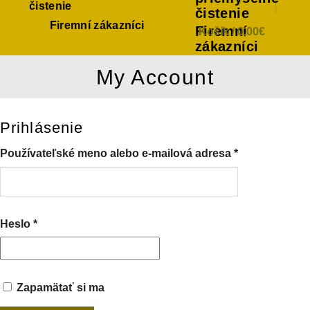
čistenie
čistenie
Firemní zákazníci
Firemní
Košík /
0,00
€
zákazníci
My Account
Prihlásenie
Používateľské meno alebo e-mailová adresa
*
Heslo
*
Zapamätať si ma