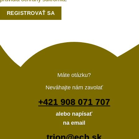
REGISTROVAŤ SA
Máte otázku?
Neváhajte nám zavolať
+421 908 071 707
alebo napísať
na email
trion@ech.sk