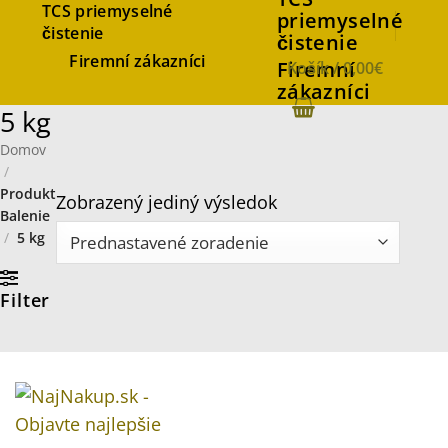
TCS priemyselné
priemyselné
čistenie
čistenie
Firemní zákazníci
Firemní
Košík /
0,00
€
zákazníci
5 kg
Domov
/
Produkt
Zobrazený jediný výsledok
Balenie
/
5 kg
Filter