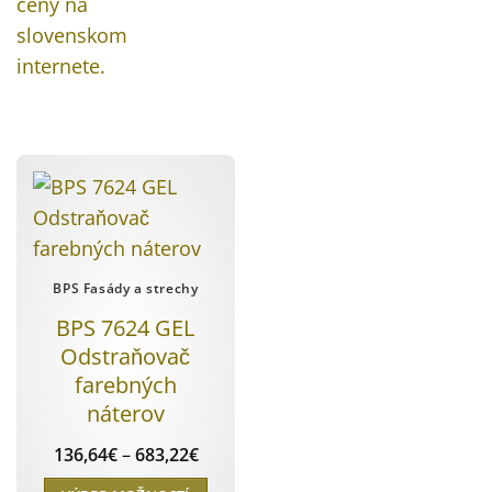
BPS Fasády a strechy
BPS 7624 GEL
Odstraňovač
farebných
náterov
Price
136,64
€
–
683,22
€
range:
136,64€