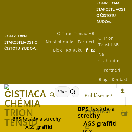
Preskočiť
KOMPLEXNÁ
STAROSTLIVOSŤ
na
O ČISTOTU
obsah
BUDOV...
O Trion Tensid AB
KOMPLEXNÁ
O Trion
Na stiahnutie
Partneri
STAROSTLIVOSŤ O
Tensid AB
ČISTOTU BUDOV...
Blog
Kontakt
Na
stiahnutie
Partneri
Blog
Kontakt
Hľadať:
Prihlásenie /
BPS fasády a
Registrovať
strechy
BPS fasády a strechy
AGS graffiti
AGS graffiti
sa
TCS