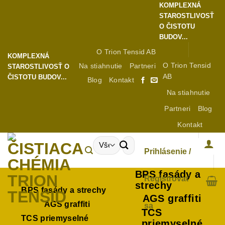
Preskočiť
KOMPLEXNÁ
STAROSTLIVOSŤ
na
O ČISTOTU
obsah
BUDOV...
O Trion Tensid AB
KOMPLEXNÁ
O Trion Tensid
Na stiahnutie
Partneri
STAROSTLIVOSŤ O
AB
ČISTOTU BUDOV...
Blog
Kontakt
Na stiahnutie
Partneri
Blog
Kontakt
Hľadať:
Prihlásenie /
BPS fasády a
Registrovať
strechy
BPS fasády a strechy
AGS graffiti
AGS graffiti
sa
TCS
TCS priemyselné
priemyselné