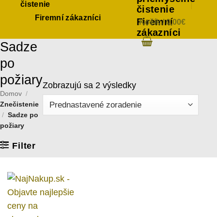
čistenie
čistenie
Firemní zákazníci
Firemní
Košík /
0,00
€
zákazníci
Sadze
po
požiary
Zobrazujú sa 2 výsledky
Domov
/
Znečistenie
/
Sadze po
požiary
Filter