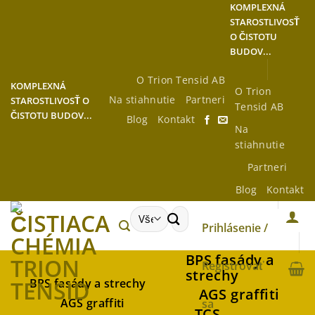
Preskočiť
KOMPLEXNÁ
STAROSTLIVOSŤ
na
O ČISTOTU
obsah
BUDOV...
O Trion Tensid AB
KOMPLEXNÁ
O Trion
Na stiahnutie
Partneri
STAROSTLIVOSŤ O
Tensid AB
ČISTOTU BUDOV...
Blog
Kontakt
Na
stiahnutie
Partneri
Blog
Kontakt
Hľadať:
Prihlásenie /
BPS fasády a
Registrovať
strechy
BPS fasády a strechy
AGS graffiti
AGS graffiti
sa
TCS