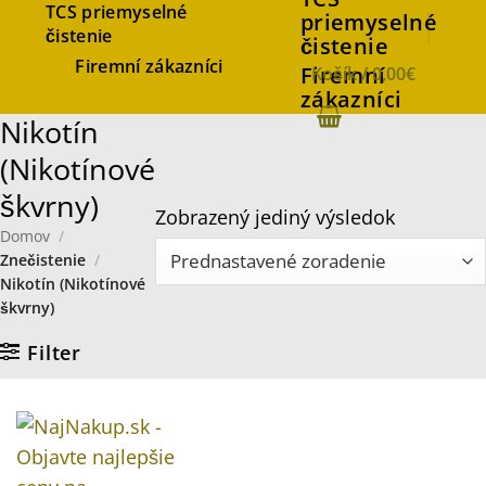
TCS priemyselné
priemyselné
čistenie
čistenie
Firemní zákazníci
Firemní
Košík /
0,00
€
zákazníci
Nikotín
(Nikotínové
škvrny)
Zobrazený jediný výsledok
Domov
/
Znečistenie
/
Nikotín (Nikotínové
škvrny)
Filter