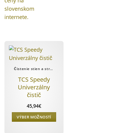
Čistenie stien a stropov
TCS Speedy
Univerzálny
čistič
45,94
€
VÝBER MOŽNOSTÍ
Tento
produkt