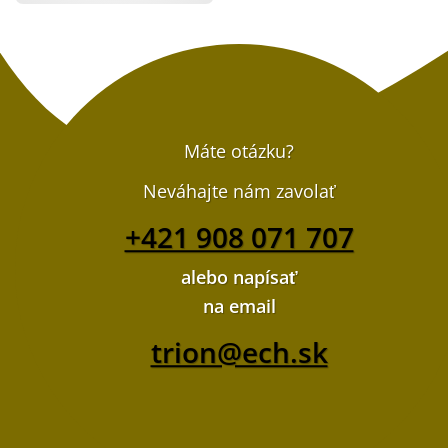
má
viacero
variantov.
Možnosti
si
môžete
Máte otázku?
vybrať
Neváhajte nám zavolať
na
stránke
+421 908 071 707
produktu.
alebo napísať
na email
trion@ech.sk